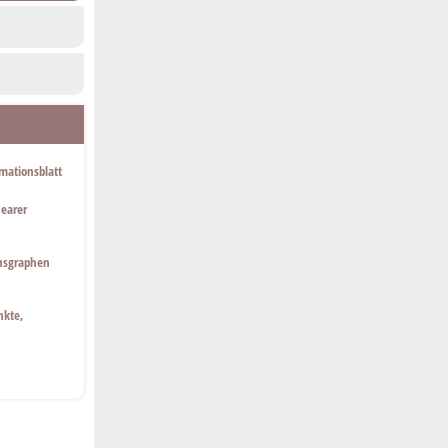
mationsblatt
nearer
onsgraphen
nkte,