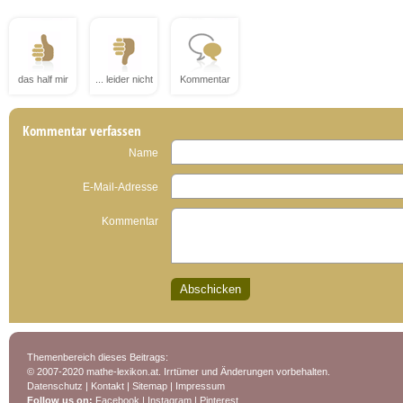
das half mir
... leider nicht
Kommentar
Kommentar verfassen
Name
E-Mail-Adresse
Kommentar
Themenbereich dieses Beitrags:
© 2007-2020 mathe-lexikon.at. Irrtümer und Änderungen vorbehalten.
Datenschutz
|
Kontakt
|
Sitemap
|
Impressum
Follow us on:
Facebook
|
Instagram
|
Pinterest