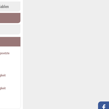
iablen
esetzte
gkeit
gkeit