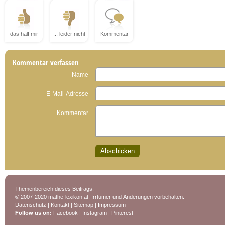
das half mir
... leider nicht
Kommentar
Kommentar verfassen
Name
E-Mail-Adresse
Kommentar
Themenbereich dieses Beitrags:
© 2007-2020 mathe-lexikon.at. Irrtümer und Änderungen vorbehalten.
Datenschutz
|
Kontakt
|
Sitemap
|
Impressum
Follow us on:
Facebook
|
Instagram
|
Pinterest