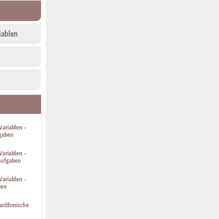
iablen
Variablen -
fgaben
Variablen -
aufgaben
Variablen -
ben
arithmische