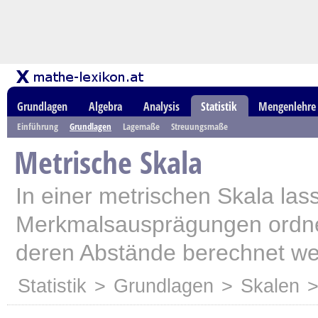
Grundlagen
Algebra
Analysis
Statistik
Mengenlehre
Einführung
Grundlagen
Lagemaße
Streuungsmaße
Metrische Skala
In einer metrischen Skala las
Merkmalsausprägungen ordn
deren Abstände berechnet w
Statistik
>
Grundlagen
>
Skalen
>