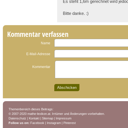
Es steht 1,6m gerechnet wird jedo
Bitte danke. :)
Kommentar verfassen
Name
E-Mail-Adresse
Kommentar
Themenbereich dieses Beitrags:
© 2007-2020 mathe-lexikon.at. Irrtümer und Änderungen vorbehalten.
Datenschutz
|
Kontakt
|
Sitemap
|
Impressum
Follow us on:
Facebook
|
Instagram
|
Pinterest