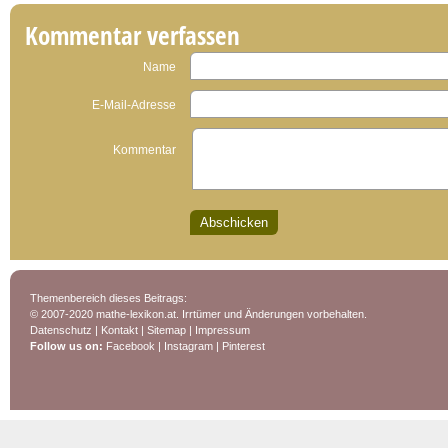
Kommentar verfassen
Name
E-Mail-Adresse
Kommentar
Themenbereich dieses Beitrags:
© 2007-2020 mathe-lexikon.at. Irrtümer und Änderungen vorbehalten.
Datenschutz
|
Kontakt
|
Sitemap
|
Impressum
Follow us on:
Facebook
|
Instagram
|
Pinterest