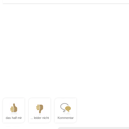
das half mir
... leider nicht
Kommentar