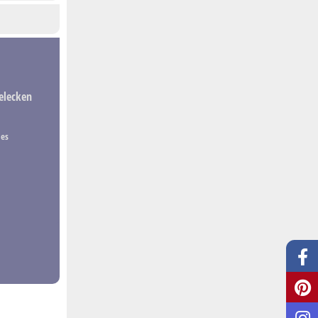
elecken
nes