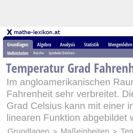
Grundlagen
Algebra
Analysis
Statistik
Mengenlehre
Maßeinheiten
Brüche
Symbole/Zeichen
Temperatur Grad Fahrenh
Im angloamerikanischen Raum
Fahrenheit sehr verbreitet. D
Grad Celsius kann mit einer
linearen Funktion abgebildet
Grundlagen
>
Maßeinheiten
>
Tem