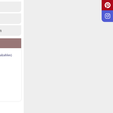
m
alzahlen)