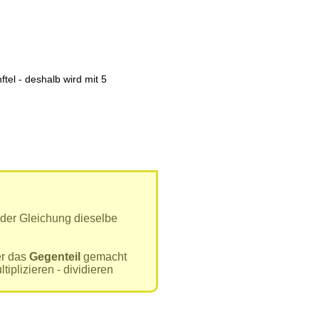
ftel - deshalb wird mit 5
 der Gleichung dieselbe
er das
Gegenteil
gemacht
iplizieren - dividieren