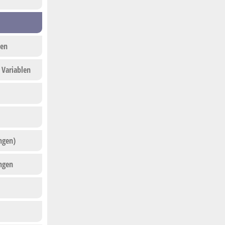
ben
 Variablen
ngen)
ungen