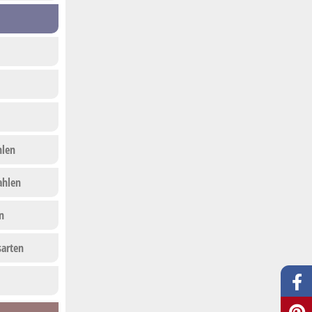
hlen
ahlen
n
arten