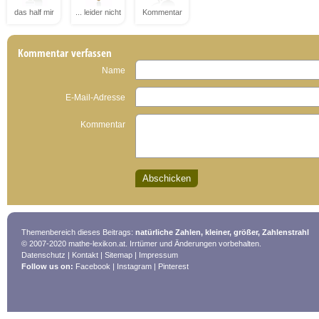
das half mir
... leider nicht
Kommentar
Kommentar verfassen
Name
E-Mail-Adresse
Kommentar
Themenbereich dieses Beitrags:
natürliche Zahlen, kleiner, größer, Zahlenstrahl
© 2007-2020 mathe-lexikon.at. Irrtümer und Änderungen vorbehalten.
Datenschutz
|
Kontakt
|
Sitemap
|
Impressum
Follow us on:
Facebook
|
Instagram
|
Pinterest