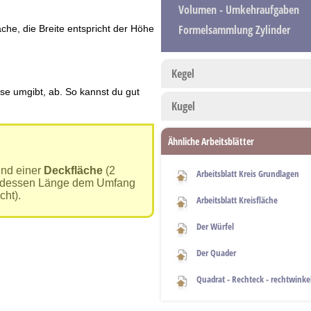
Volumen - Umkehraufgaben
Formelsammlung Zylinder
he, die Breite entspricht der Höhe
Kegel
ose umgibt, ab. So kannst du gut
Kugel
Ähnliche Arbeitsblätter
nd einer
Deckfläche
(2
Arbeitsblatt Kreis Grundlagen
 dessen Länge dem Umfang
cht).
Arbeitsblatt Kreisfläche
Der Würfel
Der Quader
Quadrat - Rechteck - rechtwinke