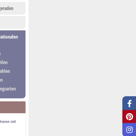
geraden
rationalen
n
hlen
Zahlen
en
ngsarten
ahieren mit