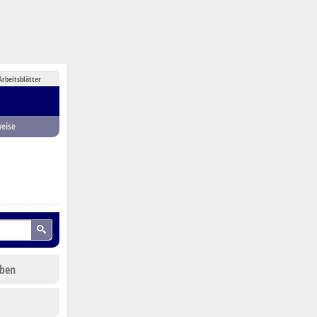
Arbeitsblätter
eise
eben