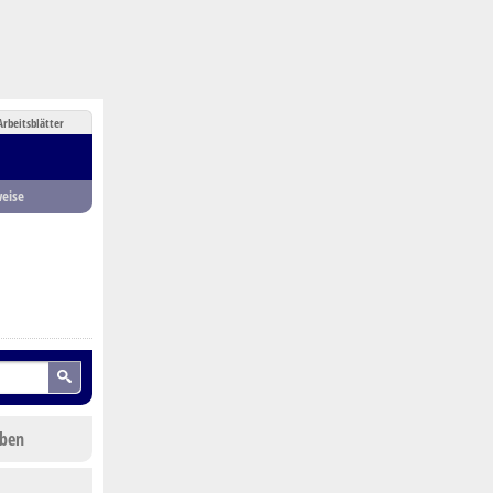
Arbeitsblätter
eise
eben