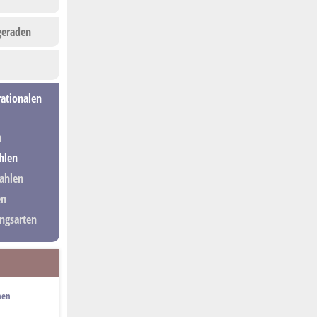
geraden
rationalen
n
hlen
Zahlen
en
ngsarten
hen