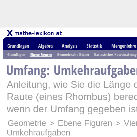
Grundlagen
Algebra
Analysis
Statistik
Mengenlehre
Grundlagen
Ebene Figuren
Geometrische Körper
Kartesisches Koordinatens
Umfang: Umkehraufgabe
Anleitung, wie Sie die Länge d
Raute (eines Rhombus) bere
wenn der Umfang gegeben ist
Geometrie
>
Ebene Figuren
>
Vie
Umkehraufgaben