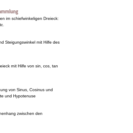
lsammlung
n im schiefwinkeligen Dreieck:
tc.
d Steigungswinkel mit Hilfe des
eck mit Hilfe von sin, cos, tan
nung von Sinus, Cosinus und
ete und Hypotenuse
ammenhang zwischen den