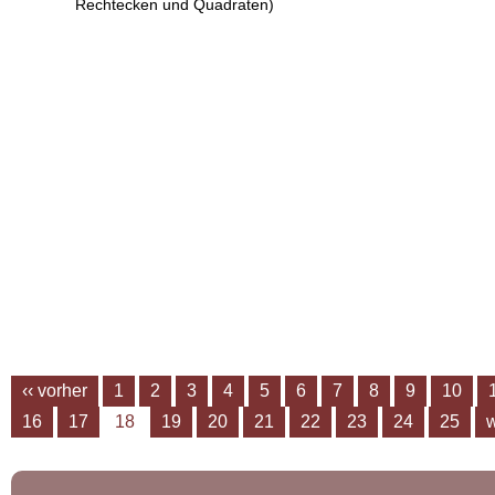
Rechtecken und Quadraten)
‹‹ vorher
1
2
3
4
5
6
7
8
9
10
16
17
18
19
20
21
22
23
24
25
w