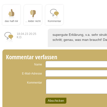
das half mir
... leider nicht
Kommentar
18.04.23 20:25
supergute Erklärung, v.a. sehr struktu
K.D.
schritt; genau, was man braucht! D
Kommentar verfassen
Name
E-Mail-Adresse
Kommentar